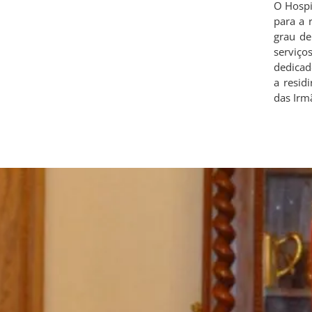
O Hospi
para a 
grau de
serviç
dedicad
a resid
das Irm