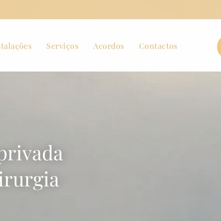
stalações
Serviços
Acordos
Contactos
privada
irurgia