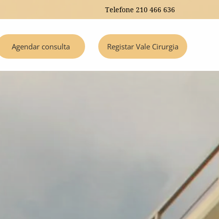
Telefone
210 466 636
Agendar consulta
Registar Vale Cirurgia