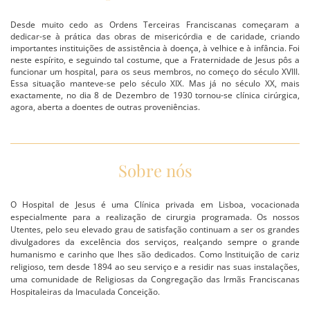
Desde muito cedo as Ordens Terceiras Franciscanas começaram a
dedicar-se à prática das obras de misericórdia e de caridade, criando
importantes instituições de assistência à doença, à velhice e à infância. Foi
neste espírito, e seguindo tal costume, que a Fraternidade de Jesus pôs a
funcionar um hospital, para os seus membros, no começo do século XVIII.
Essa situação manteve-se pelo século XIX. Mas já no século XX, mais
exactamente, no dia 8 de Dezembro de 1930 tornou-se clínica cirúrgica,
agora, aberta a doentes de outras proveniências.
Sobre nós
O Hospital de Jesus é uma Clínica privada em Lisboa, vocacionada
especialmente para a realização de cirurgia programada. Os nossos
Utentes, pelo seu elevado grau de satisfação continuam a ser os grandes
divulgadores da excelência dos serviços, realçando sempre o grande
humanismo e carinho que lhes são dedicados. Como Instituição de cariz
religioso, tem desde 1894 ao seu serviço e a residir nas suas instalações,
uma comunidade de Religiosas da Congregação das Irmãs Franciscanas
Hospitaleiras da Imaculada Conceição.